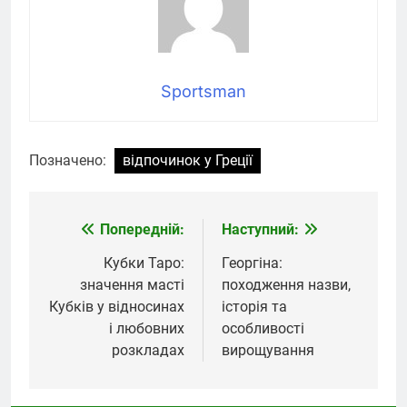
Sportsman
Позначено:
відпочинок у Греції
Попередній:
Наступний:
Навігація
записів
Кубки Таро:
Георгіна:
значення масті
походження назви,
Кубків у відносинах
історія та
і любовних
особливості
розкладах
вирощування