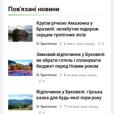
Пов'язані новини
Круїзи річкою Амазонка у
Бразилії: незабутня подорож
серцем тропічних лісів
Sportsman
4 тижні тому назад
0
Зимовий відпочинок у Буковелі:
як обрати готель і спланувати
бюджет перед Новим роком
Sportsman
8 місяців тому назад
0
Відпочинок у Буковелі: гірська
казка для будь-якої пори року
Sportsman
11 місяців тому назад
0