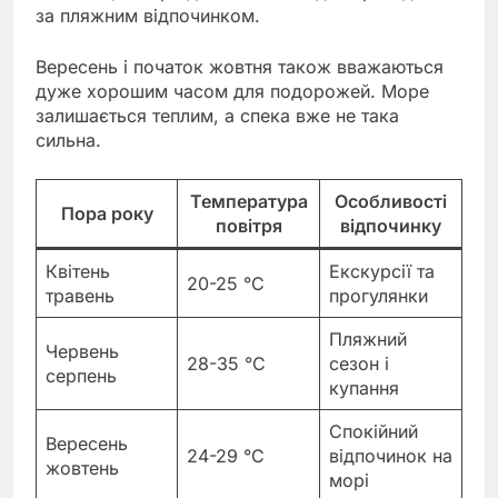
за пляжним відпочинком.
Вересень і початок жовтня також вважаються
дуже хорошим часом для подорожей. Море
залишається теплим, а спека вже не така
сильна.
Температура
Особливості
Пора року
повітря
відпочинку
Квітень
Екскурсії та
20-25 °C
травень
прогулянки
Пляжний
Червень
28-35 °C
сезон і
серпень
купання
Спокійний
Вересень
24-29 °C
відпочинок на
жовтень
морі