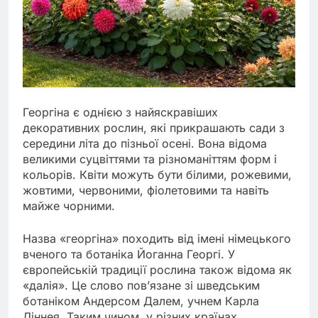
Георгіна є однією з найяскравіших
декоративних рослин, які прикрашають сади з
середини літа до пізньої осені. Вона відома
великими суцвіттями та різноманіттям форм і
кольорів. Квіти можуть бути білими, рожевими,
жовтими, червоними, фіолетовими та навіть
майже чорними.
Назва «георгіна» походить від імені німецького
вченого та ботаніка Йоганна Георгі. У
європейській традиції рослина також відома як
«далія». Це слово пов’язане зі шведським
ботаніком Андерсом Далем, учнем Карла
Ліннея. Таким чином, у різних країнах