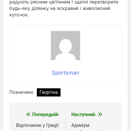
радують рясним цвітінням і здатні перетворити
будь-яку ділянку на яскравий і живописний
куточок.
Sportsman
Позначено:
Георгіна
Попередній:
Наступний:
Навігація
записів
Відпочинок у Греції:
Аденіум: