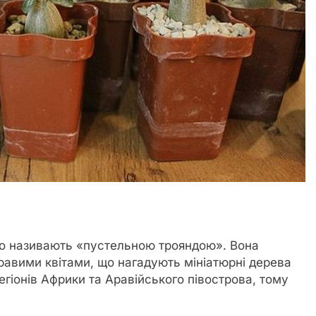
то називають «пустельною трояндою». Вона
равими квітами, що нагадують мініатюрні дерева
егіонів Африки та Аравійського півострова, тому