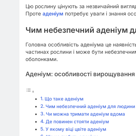
Цю рослину цінують за незвичайний вигляд 
Проте
аденіум
потребує уваги і знання ос
Чим небезпечний аденіум 
Головна особливість аденіума це наявність
частинах рослини і може бути небезпечним
оболонками.
Аденіум: особливості вирощування
Що таке аденіум
Чим небезпечний аденіум для людини
Чи можна тримати аденіум вдома
Де повинен стояти аденіум
У якому віці цвіте аденіум