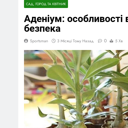
Георгіна: п
САД, ГОРОД ТА КВІТНИК
5 Місяців Тому 
Аденіум: особливості 
Відпочинок 
5 Місяців Тому 
безпека
0
Sportsman
3 Місяці Тому Назад
5 Хв