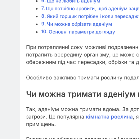
Що не любить аденіум
Що потрібно зробити, щоб аденіум зацв
Який горщик потрібен і коли пересадж
Чи можна обрізати аденіум
Основні параметри догляду
При потраплянні соку можливі подразнення,
потрапить всередину організму, це може 
обережним під час пересадки, обрізки та д
Особливо важливо тримати рослину подалі 
Чи можна тримати аденіум
Так, аденіум можна тримати вдома. За дот
загрози. Це популярна
кімнатна рослина
, 
приміщень.