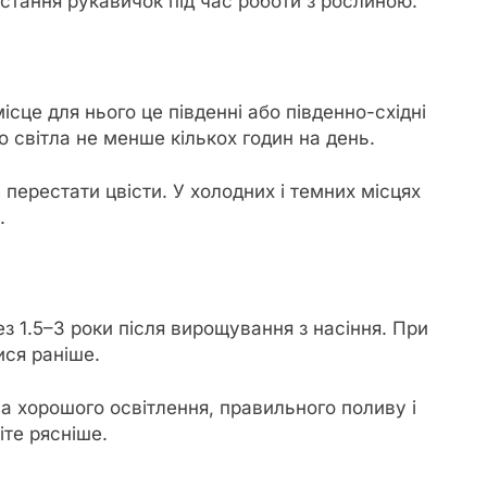
стання рукавичок під час роботи з рослиною.
ісце для нього це південні або південно-східні
 світла не менше кількох годин на день.
 перестати цвісти. У холодних і темних місцях
.
з 1.5–3 роки після вирощування з насіння. При
ися раніше.
а хорошого освітлення, правильного поливу і
іте рясніше.