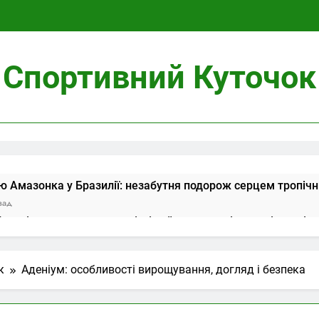
Спортивний Куточок
ою Амазонка у Бразилії: незабутня подорож серцем тропічни
зад
 мечі: значення у коханні, сімейному житті та сумісності
азад
ів у Таро: значення в розкладі на день і сумісність
к
Аденіум: особливості вирощування, догляд і безпека
азад
обливості вирощування, догляд і безпека
азад