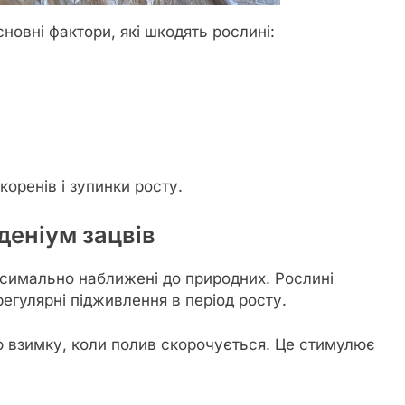
новні фактори, які шкодять рослині:
оренів і зупинки росту.
деніум зацвів
ксимально наближені до природних. Рослині
регулярні підживлення в період росту.
 взимку, коли полив скорочується. Це стимулює