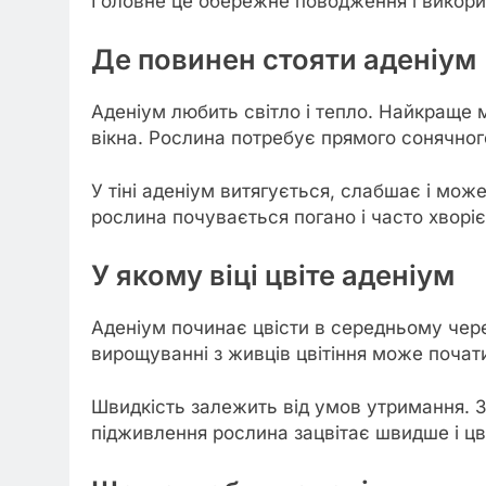
Головне це обережне поводження і викори
Де повинен стояти аденіум
Аденіум любить світло і тепло. Найкраще м
вікна. Рослина потребує прямого сонячного
У тіні аденіум витягується, слабшає і може
рослина почувається погано і часто хворіє
У якому віці цвіте аденіум
Аденіум починає цвісти в середньому чере
вирощуванні з живців цвітіння може почат
Швидкість залежить від умов утримання. З
підживлення рослина зацвітає швидше і цв