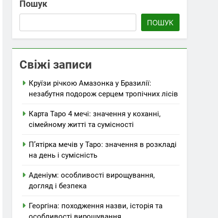
Пошук
ПОШУК
увати подорож
Свіжі записи
Круїзи річкою Амазонка у Бразилії:
незабутня подорож серцем тропічних лісів
Карта Таро 4 мечі: значення у коханні,
сімейному житті та сумісності
П’ятірка мечів у Таро: значення в розкладі
на день і сумісність
Аденіум: особливості вирощування,
догляд і безпека
Георгіна: походження назви, історія та
особливості вирощування