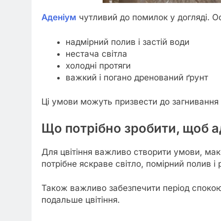
Аденіум
чутливий до помилок у догляді. Ос
надмірний полив і застій води
нестача світла
холодні протяги
важкий і погано дренований ґрунт
Ці умови можуть призвести до загнивання к
Що потрібно зробити, щоб а
Для цвітіння важливо створити умови, ма
потрібне яскраве світло, помірний полив і 
Також важливо забезпечити період спокою
подальше цвітіння.