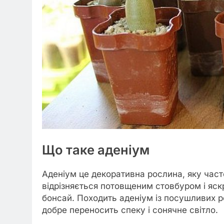
Що таке аденіум
Аденіум це декоративна рослина, яку час
відрізняється потовщеним стовбуром і яск
бонсай. Походить аденіум із посушливих р
добре переносить спеку і сонячне світло.