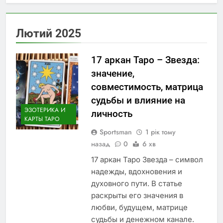
сумісності
П’ятірка мечів у
Таро: значення в
розкладі на день і
3 Місяці Тому Назад
Лютий 2025
сумісність
Аденіум:
особливості
вирощування,
17 аркан Таро – Звезда:
3 Місяці Тому Назад
догляд і безпека
Георгіна:
значение,
походження назви,
совместимость, матрица
історія та
5 Місяців Тому Назад
особливості
судьбы и влияние на
Відпочинок у Греції:
вирощування
ЭЗОТЕРИКА И
личность
куди поїхати, що
КАРТЫ ТАРО
подивитися та коли
5 Місяців Тому Назад
Sportsman
краще планувати
1 рік тому
подорож
назад
0
6 хв
17 аркан Таро Звезда – символ
надежды, вдохновения и
духовного пути. В статье
раскрыты его значения в
любви, будущем, матрице
судьбы и денежном канале.