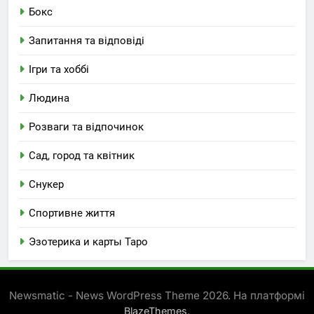
Бокс
Запитання та відповіді
Ігри та хоббі
Людина
Розваги та відпочинок
Сад, город та квітник
Снукер
Спортивне життя
Эзотерика и карты Таро
Newsmatic - News WordPress Theme 2026. На платформі
.
BlazeThemes