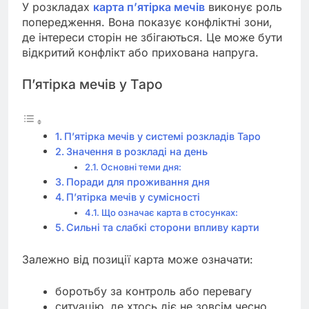
У розкладах
карта п’ятірка мечів
виконує роль
попередження. Вона показує конфліктні зони,
де інтереси сторін не збігаються. Це може бути
відкритий конфлікт або прихована напруга.
П’ятірка мечів у Таро
П’ятірка мечів у системі розкладів Таро
Значення в розкладі на день
Основні теми дня:
Поради для проживання дня
П’ятірка мечів у сумісності
Що означає карта в стосунках:
Сильні та слабкі сторони впливу карти
Залежно від позиції карта може означати:
боротьбу за контроль або перевагу
ситуацію, де хтось діє не зовсім чесно