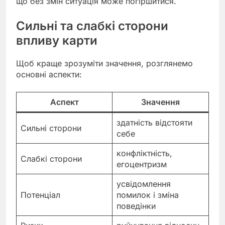
що без змін ситуація може погіршитися.
Сильні та слабкі сторони
впливу карти
Щоб краще зрозуміти значення, розглянемо
основні аспекти:
Аспект
Значення
здатність відстояти
Сильні сторони
себе
конфліктність,
Слабкі сторони
егоцентризм
усвідомлення
Потенціал
помилок і зміна
поведінки