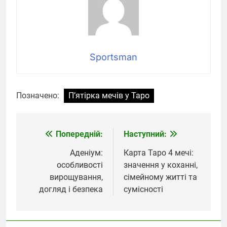
Sportsman
Позначено:
П’ятірка мечів у Таро
Попередній:
Наступний:
Навігація
записів
Аденіум:
Карта Таро 4 мечі:
особливості
значення у коханні,
вирощування,
сімейному житті та
догляд і безпека
сумісності