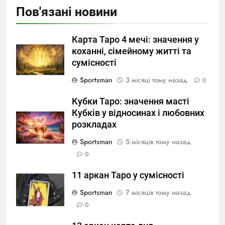
Пов'язані новини
Карта Таро 4 мечі: значення у
коханні, сімейному житті та
сумісності
Sportsman
3 місяці тому назад
0
Кубки Таро: значення масті
Кубків у відносинах і любовних
розкладах
Sportsman
5 місяців тому назад
0
11 аркан Таро у сумісності
Sportsman
7 місяців тому назад
0