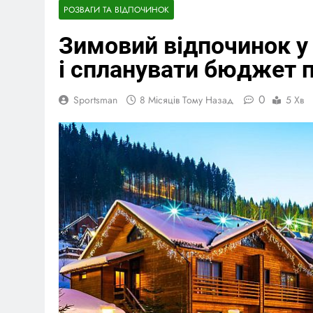
Георгіна: п
РОЗВАГИ ТА ВІДПОЧИНОК
5 Місяців Тому 
Зимовий відпочинок у 
Відпочинок 
5 Місяців Тому 
і спланувати бюджет 
0
Sportsman
8 Місяців Тому Назад
5 Хв