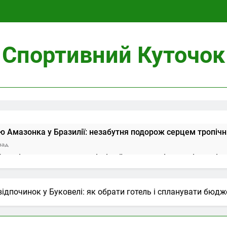
Спортивний Куточок
ою Амазонка у Бразилії: незабутня подорож серцем тропічни
зад
 мечі: значення у коханні, сімейному житті та сумісності
азад
ів у Таро: значення в розкладі на день і сумісність
ідпочинок у Буковелі: як обрати готель і спланувати бюд
азад
обливості вирощування, догляд і безпека
азад