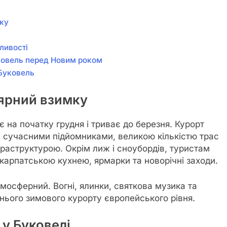
ку
і
ливості
ковель перед Новим роком
 Буковель
ярний взимку
 на початку грудня і триває до березня. Курорт
 сучасними підйомниками, великою кількістю трас
фраструктурою. Окрім лиж і сноубордів, туристам
 карпатською кухнею, ярмарки та новорічні заходи.
осферний. Вогні, ялинки, святкова музика та
нього зимового курорту європейського рівня.
 у Буковелі