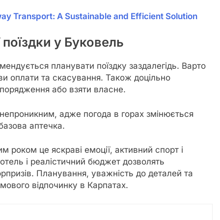
way Transport: A Sustainable and Efficient Solution
 поїздки у Буковель
омендується планувати поїздку заздалегідь. Варто
и оплати та скасування. Також доцільно
спорядження або взяти власне.
онепроникним, адже погода в горах змінюється
базова аптечка.
м роком це яскраві емоції, активний спорт і
отель і реалістичний бюджет дозволять
рпризів. Планування, уважність до деталей та
мового відпочинку в Карпатах.