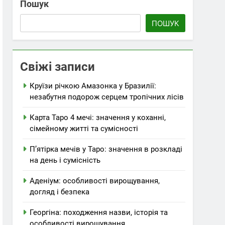
Пошук
ПОШУК
увати подорож
Свіжі записи
Круїзи річкою Амазонка у Бразилії:
незабутня подорож серцем тропічних лісів
Карта Таро 4 мечі: значення у коханні,
сімейному житті та сумісності
П’ятірка мечів у Таро: значення в розкладі
на день і сумісність
Аденіум: особливості вирощування,
догляд і безпека
Георгіна: походження назви, історія та
особливості вирощування