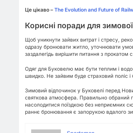
Це цікаво –
The Evolution and Future of Rail
Корисні поради для зимової
Щоб уникнути зайвих витрат і стресу, рек
одразу бронювати житло, уточнювати умов
заздалегідь вирішити питання з прокатом 
Одяг для Буковелю має бути теплим і вод
швидко. Не зайвим буде страховий поліс і 
Зимовий відпочинок у Буковелі перед Нови
святкова атмосфера. Правильно обраний г
насолодитися поїздкою без неприємних сю
раннє бронювання є запорукою вдалого зи