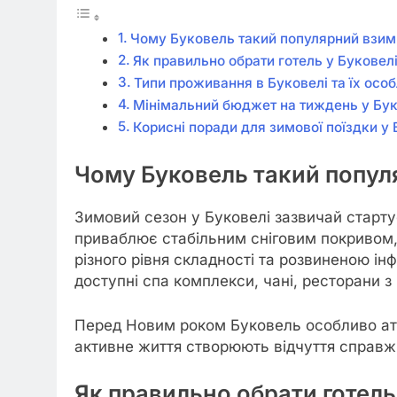
Чому Буковель такий популярний взим
Як правильно обрати готель у Буковел
Типи проживання в Буковелі та їх особ
Мінімальний бюджет на тиждень у Бу
Корисні поради для зимової поїздки у
Чому Буковель такий попул
Зимовий сезон у Буковелі зазвичай стартує
приваблює стабільним сніговим покривом,
різного рівня складності та розвиненою ін
доступні спа комплекси, чані, ресторани з
Перед Новим роком Буковель особливо атм
активне життя створюють відчуття справж
Як правильно обрати готель