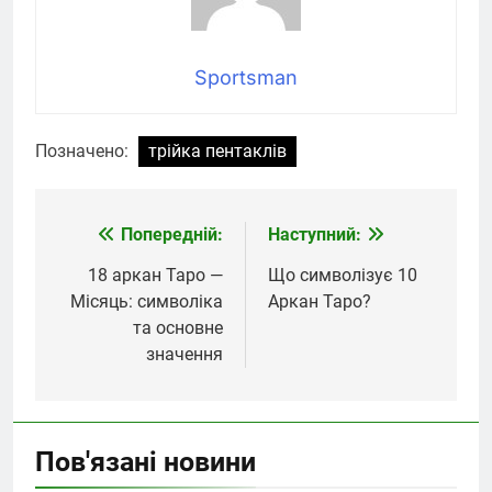
Sportsman
Позначено:
трійка пентаклів
Попередній:
Наступний:
Навігація
записів
18 аркан Таро —
Що символізує 10
Місяць: символіка
Аркан Таро?
та основне
значення
Пов'язані новини