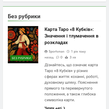
сумісності
П’ятірка мечів у
Таро: значення в
розкладі на день і
3 Місяці Тому Назад
Без рубрики
сумісність
Аденіум:
особливості
вирощування,
Карта Таро «8 Кубків»:
4 Місяці Тому Назад
догляд і безпека
Георгіна:
Значення і тлумачення в
походження назви,
розкладах
історія та
5 Місяців Тому Назад
особливості
Відпочинок у Греції:
Sportsman
1 рік тому
вирощування
куди поїхати, що
назад
0
3 хв
БЕЗ РУБРИКИ
подивитися та коли
5 Місяців Тому Назад
краще планувати
Дізнайтесь, що означає карта
подорож
Таро «8 Кубків» у різних
сферах життя: коханні, роботі,
духовному шляху. Пояснення
прямого та перевернутого
положення, а також глибока
символіка карти.
Читати далі