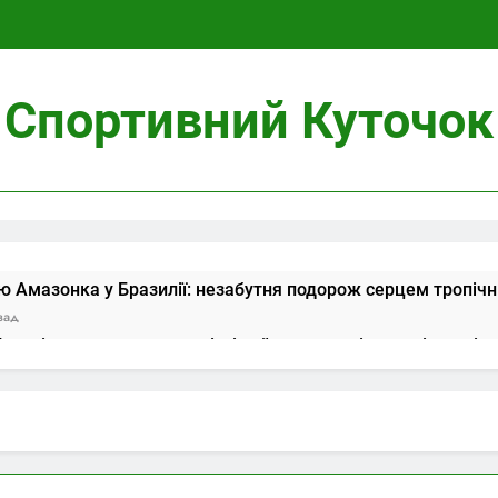
Спортивний Куточок
ою Амазонка у Бразилії: незабутня подорож серцем тропічни
зад
 мечі: значення у коханні, сімейному житті та сумісності
азад
ів у Таро: значення в розкладі на день і сумісність
азад
обливості вирощування, догляд і безпека
азад