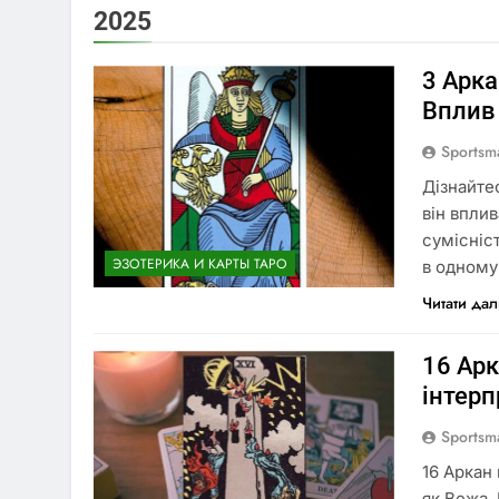
Георгіна: п
2025
5 Місяців Тому 
Відпочинок 
3 Арка
5 Місяців Тому 
Вплив 
Sportsm
Дізнайте
він впли
сумісніст
ЭЗОТЕРИКА И КАРТЫ ТАРО
в одному
Читати дал
16 Арк
інтерп
Sportsm
16 Аркан 
як Вежа.