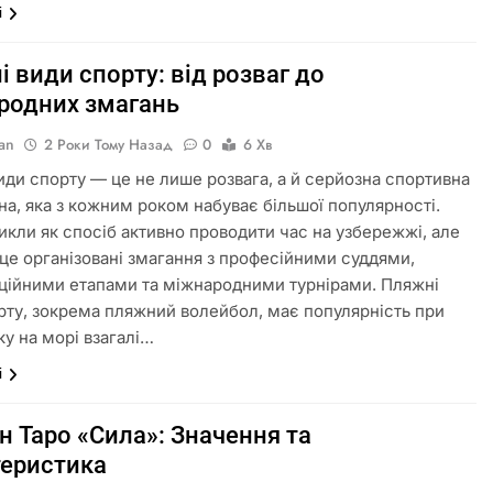
і
 види спорту: від розваг до
родних змагань
an
2 Роки Тому Назад
0
6 Хв
иди спорту — це не лише розвага, а й серйозна спортивна
на, яка з кожним роком набуває більшої популярності.
икли як спосіб активно проводити час на узбережжі, але
 це організовані змагання з професійними суддями,
аційними етапами та міжнародними турнірами. Пляжні
рту, зокрема пляжний волейбол, має популярність при
ку на морі взагалі…
і
н Таро «Сила»: Значення та
теристика