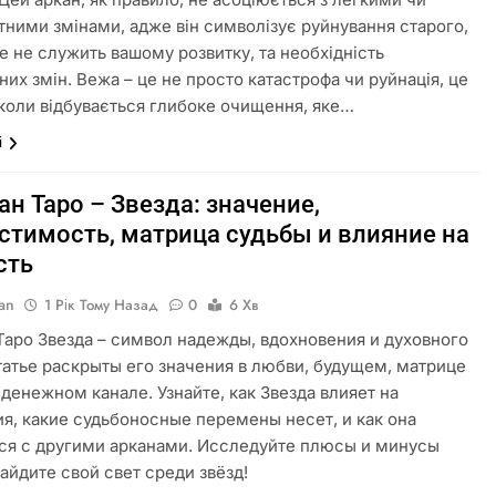
тними змінами, адже він символізує руйнування старого,
е не служить вашому розвитку, та необхідність
них змін. Вежа – це не просто катастрофа чи руйнація, це
коли відбувається глибоке очищення, яке…
і
ан Таро – Звезда: значение,
стимость, матрица судьбы и влияние на
сть
an
1 Рік Тому Назад
0
6 Хв
 Таро Звезда – символ надежды, вдохновения и духовного
статье раскрыты его значения в любви, будущем, матрице
 денежном канале. Узнайте, как Звезда влияет на
я, какие судьбоносные перемены несет, и как она
ся с другими арканами. Исследуйте плюсы и минусы
найдите свой свет среди звёзд!