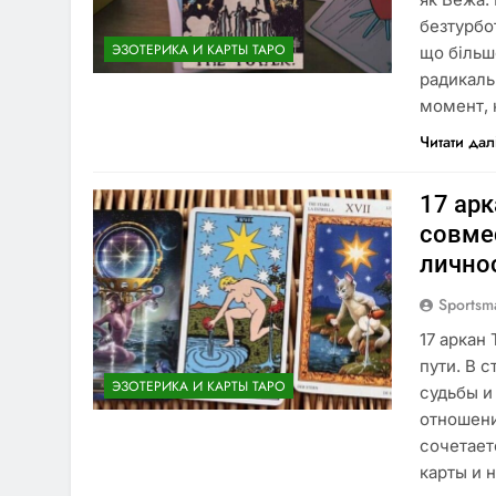
безтурбо
ЭЗОТЕРИКА И КАРТЫ ТАРО
що більш
радикаль
момент, 
Читати дал
17 арк
совме
лично
Sportsm
17 аркан
пути. В 
ЭЗОТЕРИКА И КАРТЫ ТАРО
судьбы и
отношени
сочетает
карты и 