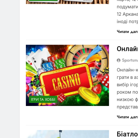
подумати
12 Аркан
іноді пот
Читати дал
Онлайн
Sportsm
Онлайн-к
грати в а
вибір іго
роком по
низкою ф
ІГРИ ТА ХОББІ
представл
Читати дал
Біатло