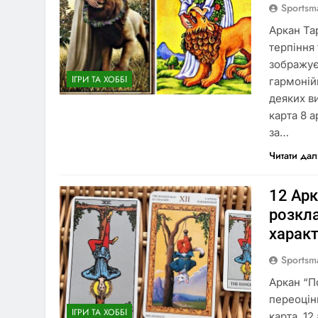
Sportsm
Аркан Та
терпіння
зображує
ІГРИ ТА ХОББІ
гармоній
деяких в
карта 8 
за…
Читати дал
12 Арк
розкла
харак
Sportsm
Аркан “П
переоцін
ІГРИ ТА ХОББІ
карта, 12